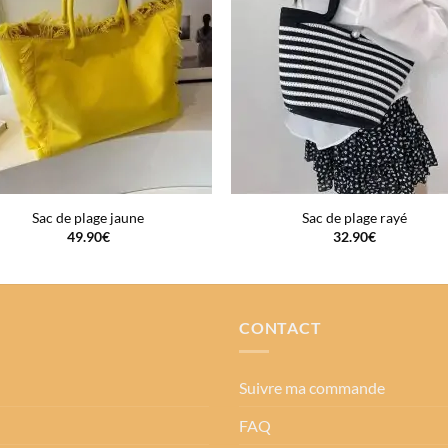
Sac de plage jaune
Sac de plage rayé
49.90
€
32.90
€
CONTACT
Suivre ma commande
FAQ